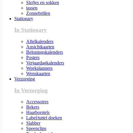
Slofjes en sokken
tassen
Zonnebrillen
Stationary
In Stationary
Aftelkalenders
Ansichtkaarten
Beloningskalenders
Posters
Verjaardagkalenders
Weekplanners
Wenskaarten
Verzorging
In Verzorging
Accessoires
Bekers
Haarborstels
Label/tuttel doeken
Slabber
Speenclips