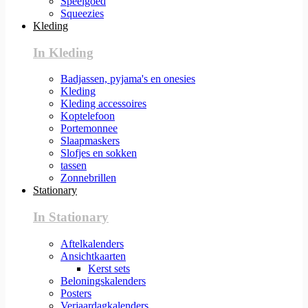
Speelgoed
Squeezies
Kleding
In Kleding
Badjassen, pyjama's en onesies
Kleding
Kleding accessoires
Koptelefoon
Portemonnee
Slaapmaskers
Slofjes en sokken
tassen
Zonnebrillen
Stationary
In Stationary
Aftelkalenders
Ansichtkaarten
Kerst sets
Beloningskalenders
Posters
Verjaardagkalenders