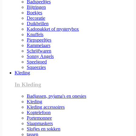
Badspeeltjes
Bijtringen
Boekjes
Decoratie
Duikbrillen
Kadopakket of mysterybox
Knuffels
Piepspeeltjes
Rammelaars
Schrijfwaren
Sonny Angels
Speelgoed
Squeezies
Kleding
In Kleding
Badjassen, pyjama's en onesies
Kleding
Kleding accessoires
Koptelefoon
Portemonnee
Slaapmaskers
Slofjes en sokken
tassen