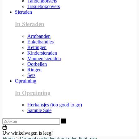
Tandenborstels
Tissueboxcovers
Sieraden
In Sieraden
Armbanden
Enkelbandjes
Kettingen
Kindersieraden
Mannen sieraden
Oorbellen
Ringen
Sets
Opruiming
In Opruiming
Herkansjes (too good to go)
Sample Sale
Zoeken
Uw winkelwagen is leeg!
Home
>
Druppel oorbellen dun kralen licht roze