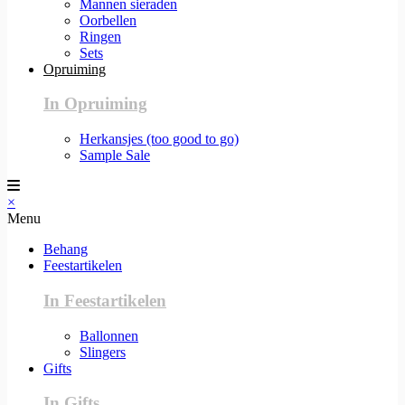
Mannen sieraden
Oorbellen
Ringen
Sets
Opruiming
In Opruiming
Herkansjes (too good to go)
Sample Sale
×
Menu
Behang
Feestartikelen
In Feestartikelen
Ballonnen
Slingers
Gifts
In Gifts