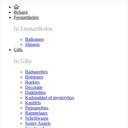
Behang
Feestartikelen
In Feestartikelen
Ballonnen
Slingers
Gifts
In Gifts
Badspeeltjes
Bijtringen
Boekjes
Decoratie
Duikbrillen
Kadopakket of mysterybox
Knuffels
Piepspeeltjes
Rammelaars
Schrijfwaren
Sonny Angels