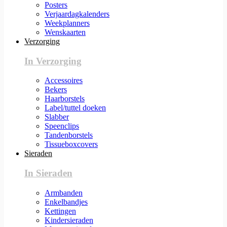
Posters
Verjaardagkalenders
Weekplanners
Wenskaarten
Verzorging
In Verzorging
Accessoires
Bekers
Haarborstels
Label/tuttel doeken
Slabber
Speenclips
Tandenborstels
Tissueboxcovers
Sieraden
In Sieraden
Armbanden
Enkelbandjes
Kettingen
Kindersieraden