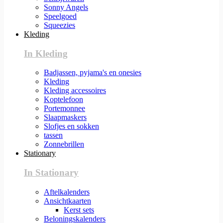
Sonny Angels
Speelgoed
Squeezies
Kleding
In Kleding
Badjassen, pyjama's en onesies
Kleding
Kleding accessoires
Koptelefoon
Portemonnee
Slaapmaskers
Slofjes en sokken
tassen
Zonnebrillen
Stationary
In Stationary
Aftelkalenders
Ansichtkaarten
Kerst sets
Beloningskalenders