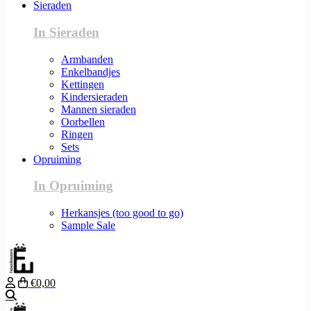
Sieraden
In Sieraden
Armbanden
Enkelbandjes
Kettingen
Kindersieraden
Mannen sieraden
Oorbellen
Ringen
Sets
Opruiming
In Opruiming
Herkansjes (too good to go)
Sample Sale
€0,00
Zoeken