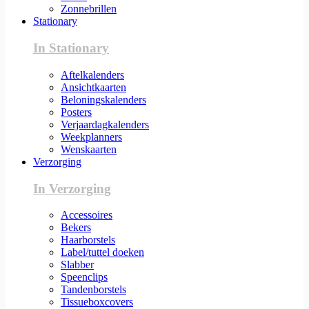
Zonnebrillen
Stationary
In Stationary
Aftelkalenders
Ansichtkaarten
Beloningskalenders
Posters
Verjaardagkalenders
Weekplanners
Wenskaarten
Verzorging
In Verzorging
Accessoires
Bekers
Haarborstels
Label/tuttel doeken
Slabber
Speenclips
Tandenborstels
Tissueboxcovers