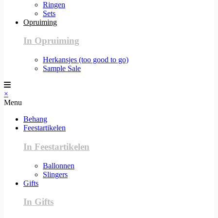
Ringen
Sets
Opruiming
In Opruiming
Herkansjes (too good to go)
Sample Sale
×
Menu
Behang
Feestartikelen
In Feestartikelen
Ballonnen
Slingers
Gifts
In Gifts