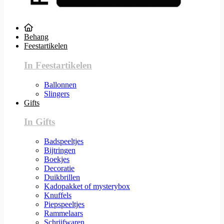
Behang
Feestartikelen
In Feestartikelen
Ballonnen
Slingers
Gifts
In Gifts
Badspeeltjes
Bijtringen
Boekjes
Decoratie
Duikbrillen
Kadopakket of mysterybox
Knuffels
Piepspeeltjes
Rammelaars
Schrijfwaren