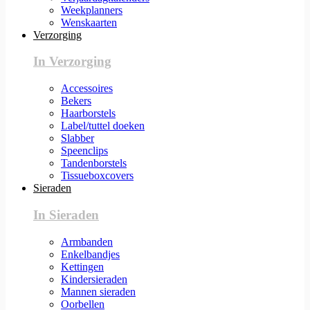
Weekplanners
Wenskaarten
Verzorging
In Verzorging
Accessoires
Bekers
Haarborstels
Label/tuttel doeken
Slabber
Speenclips
Tandenborstels
Tissueboxcovers
Sieraden
In Sieraden
Armbanden
Enkelbandjes
Kettingen
Kindersieraden
Mannen sieraden
Oorbellen