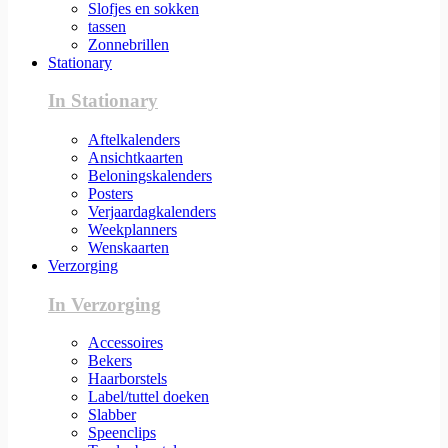
Slofjes en sokken
tassen
Zonnebrillen
Stationary
In Stationary
Aftelkalenders
Ansichtkaarten
Beloningskalenders
Posters
Verjaardagkalenders
Weekplanners
Wenskaarten
Verzorging
In Verzorging
Accessoires
Bekers
Haarborstels
Label/tuttel doeken
Slabber
Speenclips