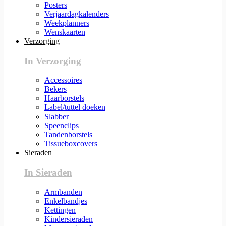
Posters
Verjaardagkalenders
Weekplanners
Wenskaarten
Verzorging
In Verzorging
Accessoires
Bekers
Haarborstels
Label/tuttel doeken
Slabber
Speenclips
Tandenborstels
Tissueboxcovers
Sieraden
In Sieraden
Armbanden
Enkelbandjes
Kettingen
Kindersieraden