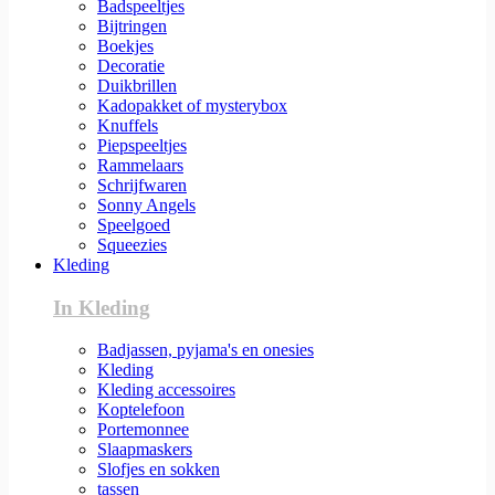
Badspeeltjes
Bijtringen
Boekjes
Decoratie
Duikbrillen
Kadopakket of mysterybox
Knuffels
Piepspeeltjes
Rammelaars
Schrijfwaren
Sonny Angels
Speelgoed
Squeezies
Kleding
In Kleding
Badjassen, pyjama's en onesies
Kleding
Kleding accessoires
Koptelefoon
Portemonnee
Slaapmaskers
Slofjes en sokken
tassen