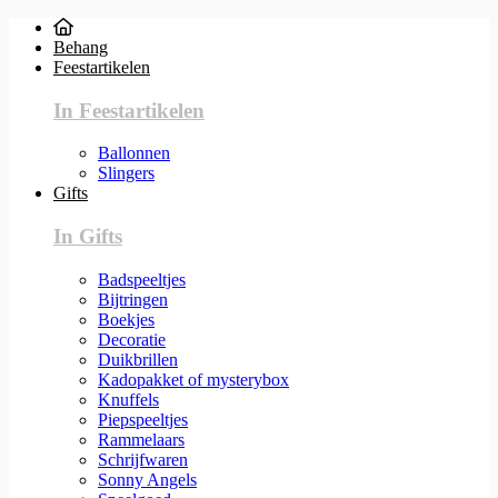
Behang
Feestartikelen
In Feestartikelen
Ballonnen
Slingers
Gifts
In Gifts
Badspeeltjes
Bijtringen
Boekjes
Decoratie
Duikbrillen
Kadopakket of mysterybox
Knuffels
Piepspeeltjes
Rammelaars
Schrijfwaren
Sonny Angels