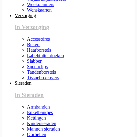
Weekplanners
Wenskaarten
Verzorging
In Verzorging
Accessoires
Bekers
Haarborstels
Label/tuttel doeken
Slabber
Speenclips
Tandenborstels
Tissueboxcovers
Sieraden
In Sieraden
Armbanden
Enkelbandjes
Kettingen
Kindersieraden
Mannen sieraden
Oorbellen