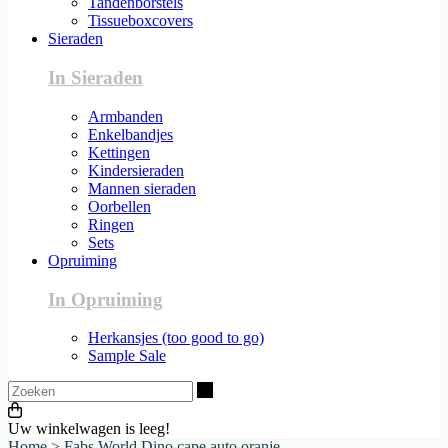
Tandenborstels
Tissueboxcovers
Sieraden
In Sieraden
Armbanden
Enkelbandjes
Kettingen
Kindersieraden
Mannen sieraden
Oorbellen
Ringen
Sets
Opruiming
In Opruiming
Herkansjes (too good to go)
Sample Sale
Zoeken
Uw winkelwagen is leeg!
Home
>
Fabs World Dino cape auto oranje