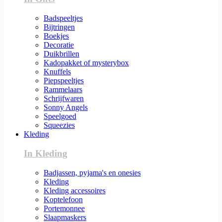
Badspeeltjes
Bijtringen
Boekjes
Decoratie
Duikbrillen
Kadopakket of mysterybox
Knuffels
Piepspeeltjes
Rammelaars
Schrijfwaren
Sonny Angels
Speelgoed
Squeezies
Kleding
In Kleding
Badjassen, pyjama's en onesies
Kleding
Kleding accessoires
Koptelefoon
Portemonnee
Slaapmaskers