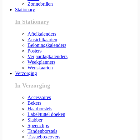
Zonnebrillen
Stationary
In Stationary
Aftelkalenders
Ansichtkaarten
Beloningskalenders
Posters
Verjaardagkalenders
Weekplanners
Wenskaarten
Verzorging
In Verzorging
Accessoires
Bekers
Haarborstels
Label/tuttel doeken
Slabber
Speenclips
Tandenborstels
Tissueboxcovers