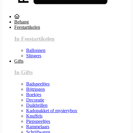
Behang
Feestartikelen
In Feestartikelen
Ballonnen
Slingers
Gifts
In Gifts
Badspeeltjes
Bijtringen
Boekjes
Decoratie
Duikbrillen
Kadopakket of mysterybox
Knuffels
Piepspeeltjes
Rammelaars
Schrijfwaren