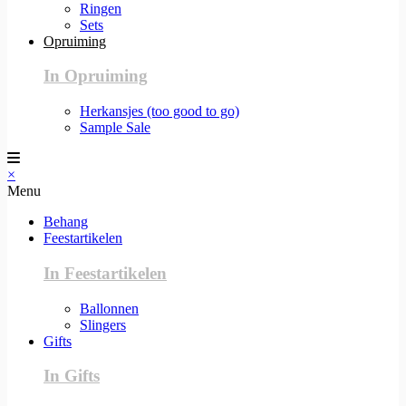
Ringen
Sets
Opruiming
In Opruiming
Herkansjes (too good to go)
Sample Sale
×
Menu
Behang
Feestartikelen
In Feestartikelen
Ballonnen
Slingers
Gifts
In Gifts