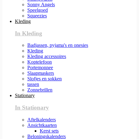
Sonny Angels
Speelgoed
Squeezies
Kleding
In Kleding
Badjassen, pyjama's en onesies
Kleding
Kleding accessoires
Koptelefoon
Portemonnee
Slaapmaskers
Slofjes en sokken
tassen
Zonnebrillen
Stationary
In Stationary
Aftelkalenders
Ansichtkaarten
Kerst sets
Beloningskalenders