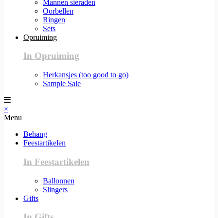
Mannen sieraden
Oorbellen
Ringen
Sets
Opruiming
In Opruiming
Herkansjes (too good to go)
Sample Sale
×
Menu
Behang
Feestartikelen
In Feestartikelen
Ballonnen
Slingers
Gifts
In Gifts