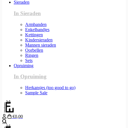
Sieraden
In Sieraden
Armbanden
Enkelbandjes
Kettingen
Kindersieraden
Mannen sieraden
Oorbellen
Ringen
Sets
Opruiming
In Opruiming
Herkansjes (too good to go)
Sample Sale
€0,00
Zoeken