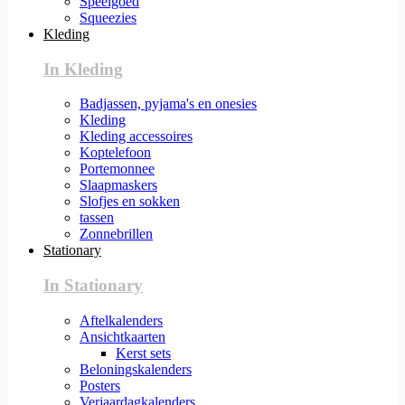
Speelgoed
Squeezies
Kleding
In Kleding
Badjassen, pyjama's en onesies
Kleding
Kleding accessoires
Koptelefoon
Portemonnee
Slaapmaskers
Slofjes en sokken
tassen
Zonnebrillen
Stationary
In Stationary
Aftelkalenders
Ansichtkaarten
Kerst sets
Beloningskalenders
Posters
Verjaardagkalenders