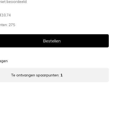
niet beoordeeld
€10,74
nten:
275
Bestellen
dagen
Te ontvangen spaarpunten:
1