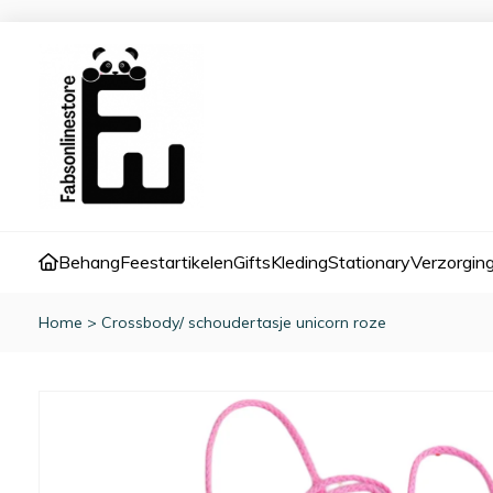
Behang
Feestartikelen
Gifts
Kleding
Stationary
Verzorgin
Home
>
Crossbody/ schoudertasje unicorn roze