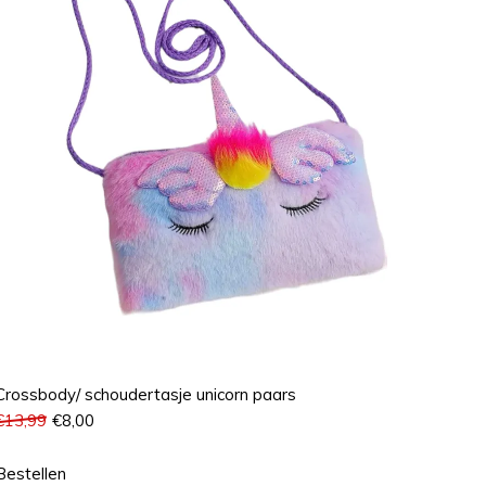
Crossbody/ schoudertasje unicorn paars
€
13,99
€
8,00
Bestellen