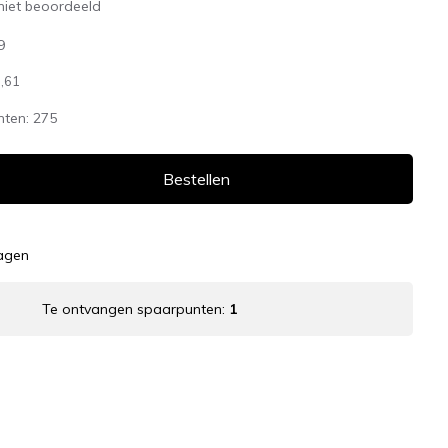
niet beoordeeld
9
,61
nten:
275
Bestellen
dagen
Te ontvangen spaarpunten:
1