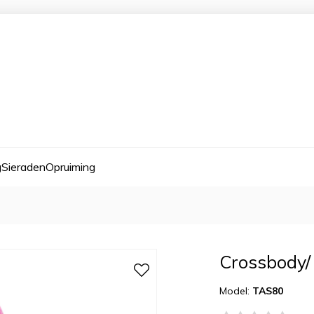
g
Sieraden
Opruiming
Crossbody/ 
Model:
TAS80