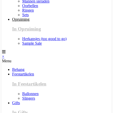
Mannen sieraden
Oorbellen
Ringen
Sets
Opruiming
In Opruiming
Herkansjes (too good to go)
Sample Sale
×
Menu
Behang
Feestartikelen
In Feestartikelen
Ballonnen
Slingers
Gifts
In Gifts