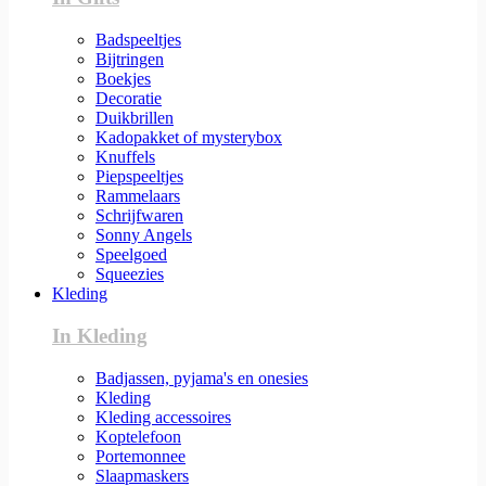
Badspeeltjes
Bijtringen
Boekjes
Decoratie
Duikbrillen
Kadopakket of mysterybox
Knuffels
Piepspeeltjes
Rammelaars
Schrijfwaren
Sonny Angels
Speelgoed
Squeezies
Kleding
In Kleding
Badjassen, pyjama's en onesies
Kleding
Kleding accessoires
Koptelefoon
Portemonnee
Slaapmaskers