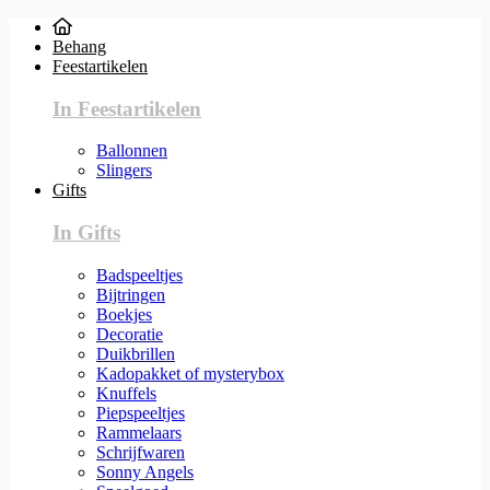
Behang
Feestartikelen
In Feestartikelen
Ballonnen
Slingers
Gifts
In Gifts
Badspeeltjes
Bijtringen
Boekjes
Decoratie
Duikbrillen
Kadopakket of mysterybox
Knuffels
Piepspeeltjes
Rammelaars
Schrijfwaren
Sonny Angels