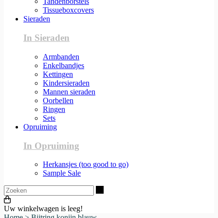
Tandenborstels
Tissueboxcovers
Sieraden
In Sieraden
Armbanden
Enkelbandjes
Kettingen
Kindersieraden
Mannen sieraden
Oorbellen
Ringen
Sets
Opruiming
In Opruiming
Herkansjes (too good to go)
Sample Sale
Zoeken
Uw winkelwagen is leeg!
Home
>
Bijtring konijn blauw