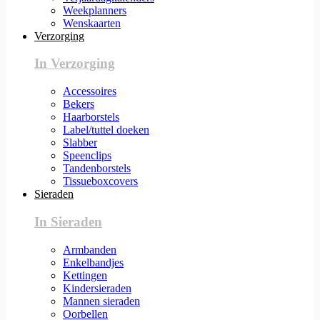
Weekplanners
Wenskaarten
Verzorging
In Verzorging
Accessoires
Bekers
Haarborstels
Label/tuttel doeken
Slabber
Speenclips
Tandenborstels
Tissueboxcovers
Sieraden
In Sieraden
Armbanden
Enkelbandjes
Kettingen
Kindersieraden
Mannen sieraden
Oorbellen