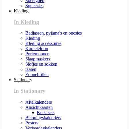
Speelgoed
Squeezies
Kleding
In Kleding
Badjassen, pyjama's en onesies
Kleding
Kleding accessoires
Koptelefoon
Portemonnee
Slaapmaskers
Slofjes en sokken
tassen
Zonnebrillen
Stationary
In Stationary
Aftelkalenders
Ansichtkaarten
Kerst sets
Beloningskalenders
Posters
Verjaardagkalenders