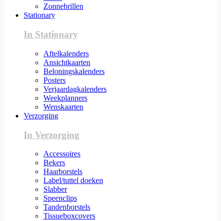
Zonnebrillen
Stationary
In Stationary
Aftelkalenders
Ansichtkaarten
Beloningskalenders
Posters
Verjaardagkalenders
Weekplanners
Wenskaarten
Verzorging
In Verzorging
Accessoires
Bekers
Haarborstels
Label/tuttel doeken
Slabber
Speenclips
Tandenborstels
Tissueboxcovers