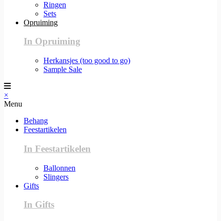
Ringen
Sets
Opruiming
In Opruiming
Herkansjes (too good to go)
Sample Sale
×
Menu
Behang
Feestartikelen
In Feestartikelen
Ballonnen
Slingers
Gifts
In Gifts