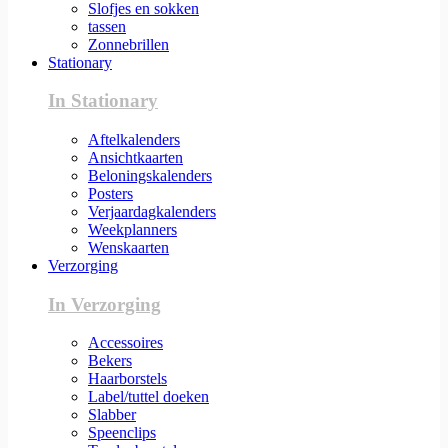
Slofjes en sokken
tassen
Zonnebrillen
Stationary
In Stationary
Aftelkalenders
Ansichtkaarten
Beloningskalenders
Posters
Verjaardagkalenders
Weekplanners
Wenskaarten
Verzorging
In Verzorging
Accessoires
Bekers
Haarborstels
Label/tuttel doeken
Slabber
Speenclips