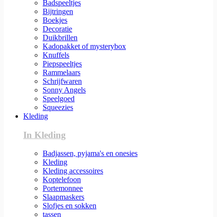
Badspeeltjes
Bijtringen
Boekjes
Decoratie
Duikbrillen
Kadopakket of mysterybox
Knuffels
Piepspeeltjes
Rammelaars
Schrijfwaren
Sonny Angels
Speelgoed
Squeezies
Kleding
In Kleding
Badjassen, pyjama's en onesies
Kleding
Kleding accessoires
Koptelefoon
Portemonnee
Slaapmaskers
Slofjes en sokken
tassen