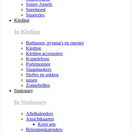
Sonny Angels
Speelgoed
Squeezies
Kleding
In Kleding
Badjassen, pyjama's en onesies
Kleding
Kleding accessoires
Koptelefoon
Portemonnee
Slaapmaskers
Slofjes en sokken
tassen
Zonnebrillen
Stationary
In Stationary
Aftelkalenders
Ansichtkaarten
Kerst sets
Beloningskalenders