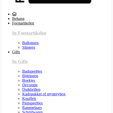
Behang
Feestartikelen
In Feestartikelen
Ballonnen
Slingers
Gifts
In Gifts
Badspeeltjes
Bijtringen
Boekjes
Decoratie
Duikbrillen
Kadopakket of mysterybox
Knuffels
Piepspeeltjes
Rammelaars
Schrijfwaren