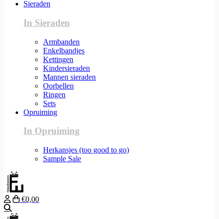
Sieraden
In Sieraden
Armbanden
Enkelbandjes
Kettingen
Kindersieraden
Mannen sieraden
Oorbellen
Ringen
Sets
Opruiming
In Opruiming
Herkansjes (too good to go)
Sample Sale
€0,00
Zoeken