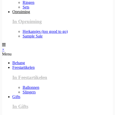
Ringen
Sets
Opruiming
In Opruiming
Herkansjes (too good to go)
Sample Sale
×
Menu
Behang
Feestartikelen
In Feestartikelen
Ballonnen
Slingers
Gifts
In Gifts