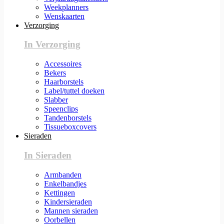
Weekplanners
Wenskaarten
Verzorging
In Verzorging
Accessoires
Bekers
Haarborstels
Label/tuttel doeken
Slabber
Speenclips
Tandenborstels
Tissueboxcovers
Sieraden
In Sieraden
Armbanden
Enkelbandjes
Kettingen
Kindersieraden
Mannen sieraden
Oorbellen