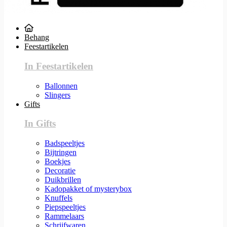
Behang
Feestartikelen
In Feestartikelen
Ballonnen
Slingers
Gifts
In Gifts
Badspeeltjes
Bijtringen
Boekjes
Decoratie
Duikbrillen
Kadopakket of mysterybox
Knuffels
Piepspeeltjes
Rammelaars
Schrijfwaren