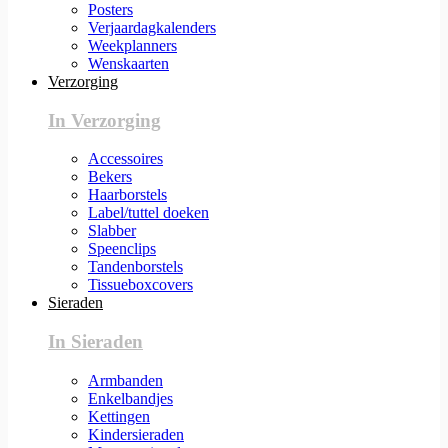
Posters
Verjaardagkalenders
Weekplanners
Wenskaarten
Verzorging
In Verzorging
Accessoires
Bekers
Haarborstels
Label/tuttel doeken
Slabber
Speenclips
Tandenborstels
Tissueboxcovers
Sieraden
In Sieraden
Armbanden
Enkelbandjes
Kettingen
Kindersieraden