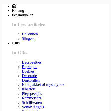
Behang
Feestartikelen
In Feestartikelen
Ballonnen
Slingers
Gifts
In Gifts
Badspeeltjes
Bijtringen
Boekjes
Decoratie
Duikbrillen
Kadopakket of mysterybox
Knuffels
Piepspeeltjes
Rammelaars
Schrijfwaren
Sonny Angels