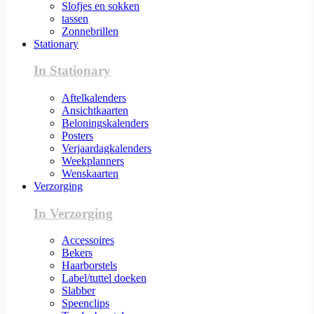
Slofjes en sokken
tassen
Zonnebrillen
Stationary
In Stationary
Aftelkalenders
Ansichtkaarten
Beloningskalenders
Posters
Verjaardagkalenders
Weekplanners
Wenskaarten
Verzorging
In Verzorging
Accessoires
Bekers
Haarborstels
Label/tuttel doeken
Slabber
Speenclips