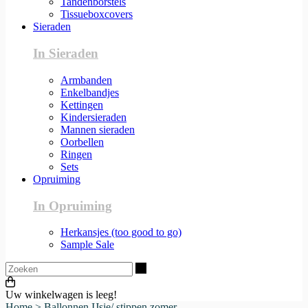
Tandenborstels
Tissueboxcovers
Sieraden
In Sieraden
Armbanden
Enkelbandjes
Kettingen
Kindersieraden
Mannen sieraden
Oorbellen
Ringen
Sets
Opruiming
In Opruiming
Herkansjes (too good to go)
Sample Sale
Zoeken
Uw winkelwagen is leeg!
Home
>
Ballonnen IJsje/ stippen zomer