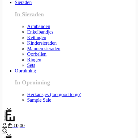
Sieraden
In Sieraden
Armbanden
Enkelbandjes
Kettingen
Kindersieraden
Mannen sieraden
Oorbellen
Ringen
Sets
Opruiming
In Opruiming
Herkansjes (too good to go)
Sample Sale
€0,00
Zoeken