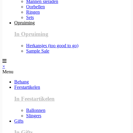
Mannen sieraden
Oorbellen
Ringen
Sets
Opruiming
In Opruiming
Herkansjes (too good to go)
Sample Sale
×
Menu
Behang
Feestartikelen
In Feestartikelen
Ballonnen
Slingers
Gifts
In Gifts