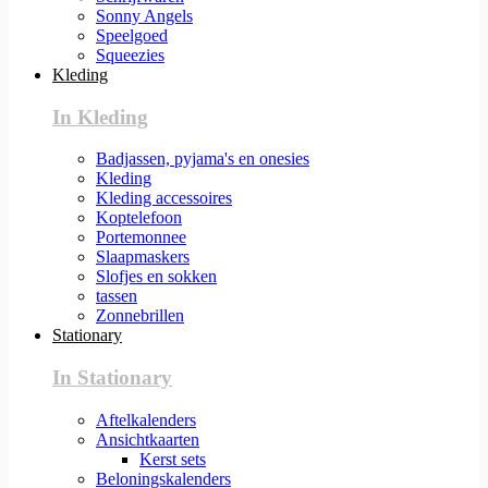
Sonny Angels
Speelgoed
Squeezies
Kleding
In Kleding
Badjassen, pyjama's en onesies
Kleding
Kleding accessoires
Koptelefoon
Portemonnee
Slaapmaskers
Slofjes en sokken
tassen
Zonnebrillen
Stationary
In Stationary
Aftelkalenders
Ansichtkaarten
Kerst sets
Beloningskalenders