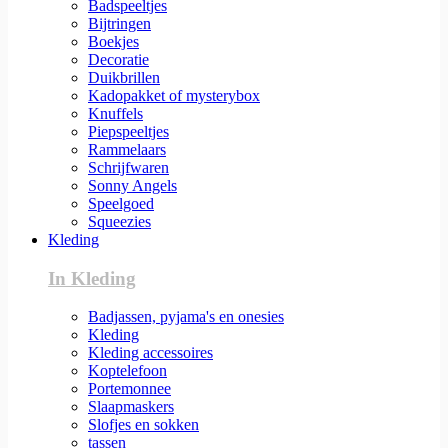
Badspeeltjes
Bijtringen
Boekjes
Decoratie
Duikbrillen
Kadopakket of mysterybox
Knuffels
Piepspeeltjes
Rammelaars
Schrijfwaren
Sonny Angels
Speelgoed
Squeezies
Kleding
In Kleding
Badjassen, pyjama's en onesies
Kleding
Kleding accessoires
Koptelefoon
Portemonnee
Slaapmaskers
Slofjes en sokken
tassen