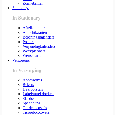
Zonnebrillen
Stationary
In Stationary
Aftelkalenders
Ansichtkaarten
Beloningskalenders
Posters
Verjaardagkalenders
Weekplanners
Wenskaarten
Verzorging
In Verzorging
Accessoires
Bekers
Haarborstels
Label/tuttel doeken
Slabber
Speenclips
Tandenborstels
Tissueboxcovers