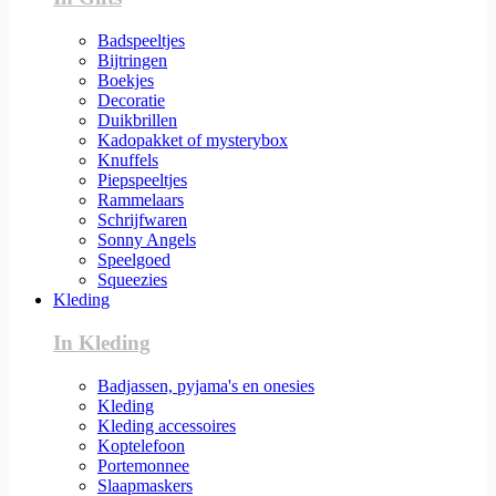
Badspeeltjes
Bijtringen
Boekjes
Decoratie
Duikbrillen
Kadopakket of mysterybox
Knuffels
Piepspeeltjes
Rammelaars
Schrijfwaren
Sonny Angels
Speelgoed
Squeezies
Kleding
In Kleding
Badjassen, pyjama's en onesies
Kleding
Kleding accessoires
Koptelefoon
Portemonnee
Slaapmaskers