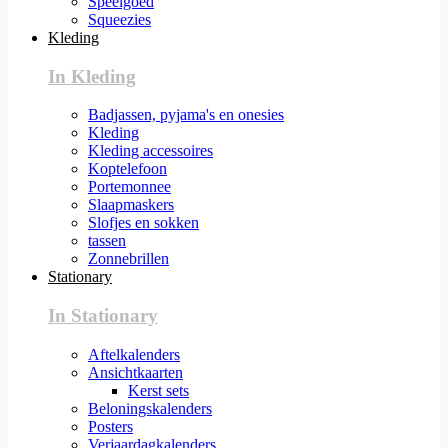
Speelgoed
Squeezies
Kleding
In Kleding
Badjassen, pyjama's en onesies
Kleding
Kleding accessoires
Koptelefoon
Portemonnee
Slaapmaskers
Slofjes en sokken
tassen
Zonnebrillen
Stationary
In Stationary
Aftelkalenders
Ansichtkaarten
Kerst sets
Beloningskalenders
Posters
Verjaardagkalenders