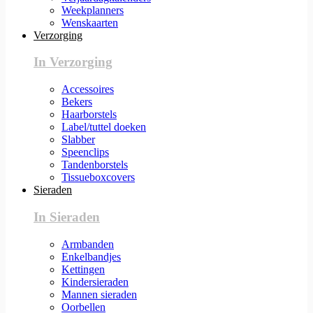
Weekplanners
Wenskaarten
Verzorging
In Verzorging
Accessoires
Bekers
Haarborstels
Label/tuttel doeken
Slabber
Speenclips
Tandenborstels
Tissueboxcovers
Sieraden
In Sieraden
Armbanden
Enkelbandjes
Kettingen
Kindersieraden
Mannen sieraden
Oorbellen