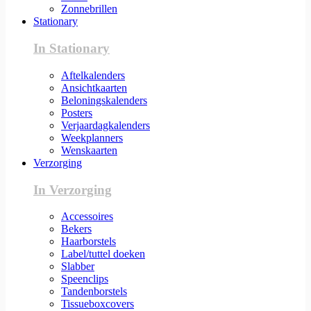
Zonnebrillen
Stationary
In Stationary
Aftelkalenders
Ansichtkaarten
Beloningskalenders
Posters
Verjaardagkalenders
Weekplanners
Wenskaarten
Verzorging
In Verzorging
Accessoires
Bekers
Haarborstels
Label/tuttel doeken
Slabber
Speenclips
Tandenborstels
Tissueboxcovers