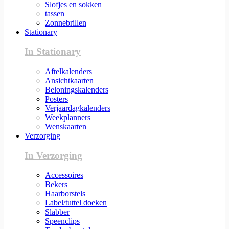
Slofjes en sokken
tassen
Zonnebrillen
Stationary
In Stationary
Aftelkalenders
Ansichtkaarten
Beloningskalenders
Posters
Verjaardagkalenders
Weekplanners
Wenskaarten
Verzorging
In Verzorging
Accessoires
Bekers
Haarborstels
Label/tuttel doeken
Slabber
Speenclips