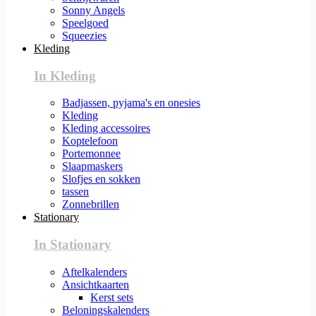
Sonny Angels
Speelgoed
Squeezies
Kleding
In Kleding
Badjassen, pyjama's en onesies
Kleding
Kleding accessoires
Koptelefoon
Portemonnee
Slaapmaskers
Slofjes en sokken
tassen
Zonnebrillen
Stationary
In Stationary
Aftelkalenders
Ansichtkaarten
Kerst sets
Beloningskalenders