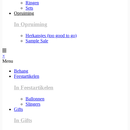
Ringen
Sets
Opruiming
In Opruiming
Herkansjes (too good to go)
Sample Sale
×
Menu
Behang
Feestartikelen
In Feestartikelen
Ballonnen
Slingers
Gifts
In Gifts