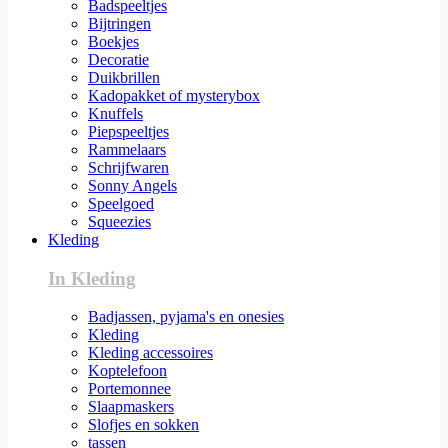
Badspeeltjes
Bijtringen
Boekjes
Decoratie
Duikbrillen
Kadopakket of mysterybox
Knuffels
Piepspeeltjes
Rammelaars
Schrijfwaren
Sonny Angels
Speelgoed
Squeezies
Kleding
In Kleding
Badjassen, pyjama's en onesies
Kleding
Kleding accessoires
Koptelefoon
Portemonnee
Slaapmaskers
Slofjes en sokken
tassen