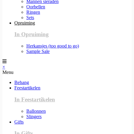
Mannen sieraden
Oorbellen
Ringen
Sets
Opruiming
In Opruiming
Herkansjes (too good to go)
Sample Sale
×
Menu
Behang
Feestartikelen
In Feestartikelen
Ballonnen
Slingers
Gifts
In Gifts