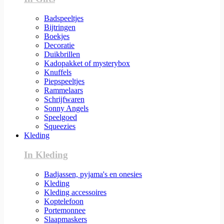
Badspeeltjes
Bijtringen
Boekjes
Decoratie
Duikbrillen
Kadopakket of mysterybox
Knuffels
Piepspeeltjes
Rammelaars
Schrijfwaren
Sonny Angels
Speelgoed
Squeezies
Kleding
In Kleding
Badjassen, pyjama's en onesies
Kleding
Kleding accessoires
Koptelefoon
Portemonnee
Slaapmaskers