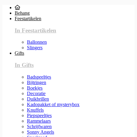
Behang
Feestartikelen
In Feestartikelen
Ballonnen
Slingers
Gifts
In Gifts
Badspeeltjes
Bijtringen
Boekjes
Decoratie
Duikbrillen
Kadopakket of mysterybox
Knuffels
Piepspeeltjes
Rammelaars
Schrijfwaren
Sonny Angels