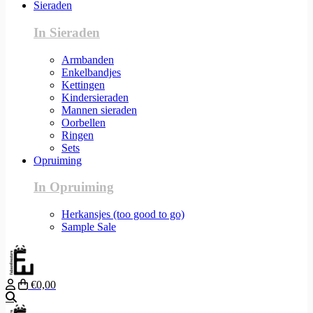
Sieraden
In Sieraden
Armbanden
Enkelbandjes
Kettingen
Kindersieraden
Mannen sieraden
Oorbellen
Ringen
Sets
Opruiming
In Opruiming
Herkansjes (too good to go)
Sample Sale
€0,00
Zoeken