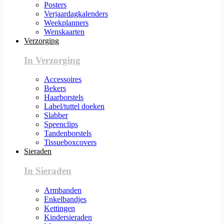
Posters
Verjaardagkalenders
Weekplanners
Wenskaarten
Verzorging
In Verzorging
Accessoires
Bekers
Haarborstels
Label/tuttel doeken
Slabber
Speenclips
Tandenborstels
Tissueboxcovers
Sieraden
In Sieraden
Armbanden
Enkelbandjes
Kettingen
Kindersieraden