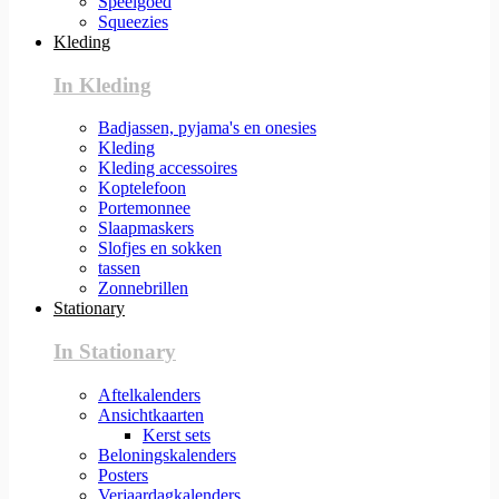
Speelgoed
Squeezies
Kleding
In Kleding
Badjassen, pyjama's en onesies
Kleding
Kleding accessoires
Koptelefoon
Portemonnee
Slaapmaskers
Slofjes en sokken
tassen
Zonnebrillen
Stationary
In Stationary
Aftelkalenders
Ansichtkaarten
Kerst sets
Beloningskalenders
Posters
Verjaardagkalenders