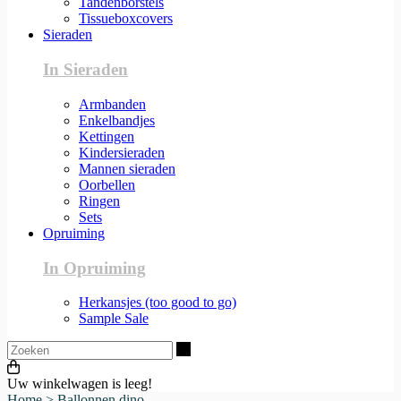
Tandenborstels
Tissueboxcovers
Sieraden
In Sieraden
Armbanden
Enkelbandjes
Kettingen
Kindersieraden
Mannen sieraden
Oorbellen
Ringen
Sets
Opruiming
In Opruiming
Herkansjes (too good to go)
Sample Sale
Zoeken
Uw winkelwagen is leeg!
Home
>
Ballonnen dino