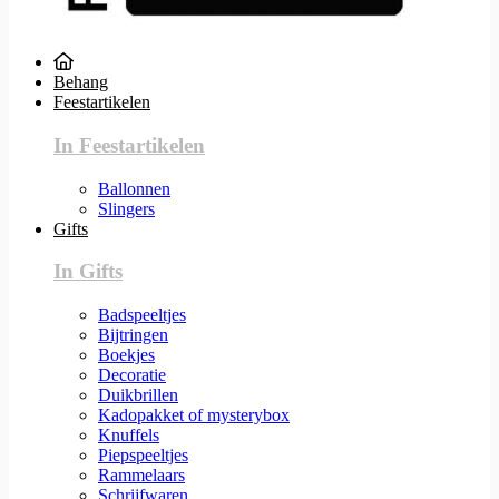
Behang
Feestartikelen
In Feestartikelen
Ballonnen
Slingers
Gifts
In Gifts
Badspeeltjes
Bijtringen
Boekjes
Decoratie
Duikbrillen
Kadopakket of mysterybox
Knuffels
Piepspeeltjes
Rammelaars
Schrijfwaren