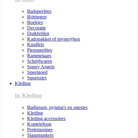
Badspeeltjes
Bijtringen
Boekjes
Decoratie
Duikbrillen
Kadopakket of mysterybox
Knuffels
Piepspeeltjes
Rammelaars
Schrijfwaren
Sonny Angels
Speelgoed
Squeezies
Kleding
In Kleding
Badjassen, pyjama's en onesies
Kleding
Kleding accessoires
Koptelefoon
Portemonnee
Slaapmaskers