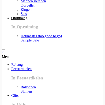
Mannen sieraden
Oorbellen
Ringen
Sets
Opruiming
In Opruiming
Herkansjes (too good to go)
Sample Sale
×
Menu
Behang
Feestartikelen
In Feestartikelen
Ballonnen
Slingers
Gifts
In Gifts