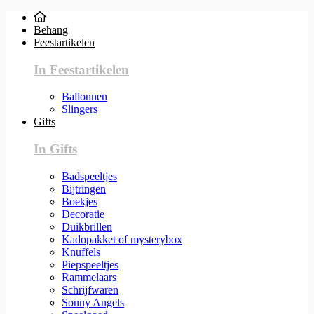
Behang
Feestartikelen
In Feestartikelen
Ballonnen
Slingers
Gifts
In Gifts
Badspeeltjes
Bijtringen
Boekjes
Decoratie
Duikbrillen
Kadopakket of mysterybox
Knuffels
Piepspeeltjes
Rammelaars
Schrijfwaren
Sonny Angels