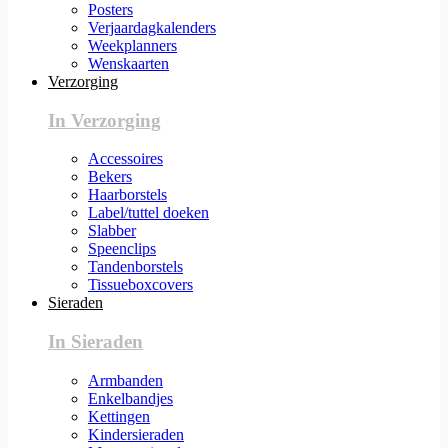
Posters
Verjaardagkalenders
Weekplanners
Wenskaarten
Verzorging
In Verzorging
Accessoires
Bekers
Haarborstels
Label/tuttel doeken
Slabber
Speenclips
Tandenborstels
Tissueboxcovers
Sieraden
In Sieraden
Armbanden
Enkelbandjes
Kettingen
Kindersieraden