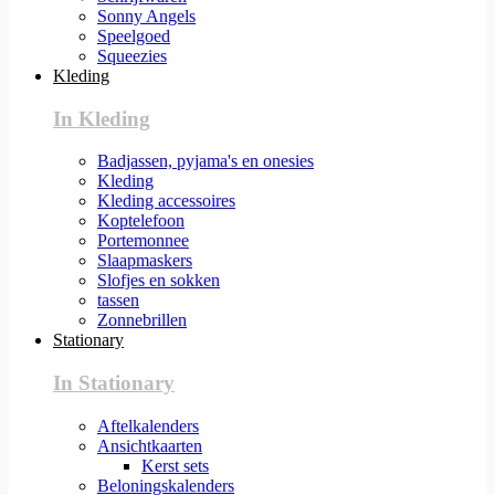
Sonny Angels
Speelgoed
Squeezies
Kleding
In Kleding
Badjassen, pyjama's en onesies
Kleding
Kleding accessoires
Koptelefoon
Portemonnee
Slaapmaskers
Slofjes en sokken
tassen
Zonnebrillen
Stationary
In Stationary
Aftelkalenders
Ansichtkaarten
Kerst sets
Beloningskalenders