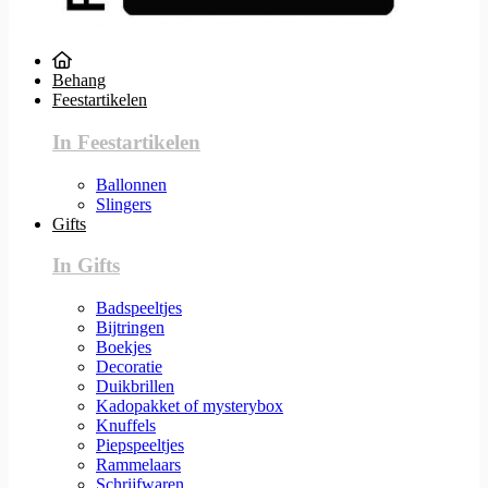
Behang
Feestartikelen
In Feestartikelen
Ballonnen
Slingers
Gifts
In Gifts
Badspeeltjes
Bijtringen
Boekjes
Decoratie
Duikbrillen
Kadopakket of mysterybox
Knuffels
Piepspeeltjes
Rammelaars
Schrijfwaren