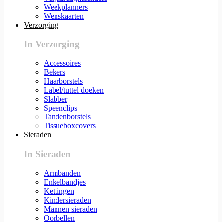
Weekplanners
Wenskaarten
Verzorging
In Verzorging
Accessoires
Bekers
Haarborstels
Label/tuttel doeken
Slabber
Speenclips
Tandenborstels
Tissueboxcovers
Sieraden
In Sieraden
Armbanden
Enkelbandjes
Kettingen
Kindersieraden
Mannen sieraden
Oorbellen