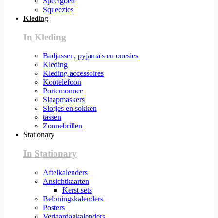
Speelgoed
Squeezies
Kleding
In Kleding
Badjassen, pyjama's en onesies
Kleding
Kleding accessoires
Koptelefoon
Portemonnee
Slaapmaskers
Slofjes en sokken
tassen
Zonnebrillen
Stationary
In Stationary
Aftelkalenders
Ansichtkaarten
Kerst sets
Beloningskalenders
Posters
Verjaardagkalenders