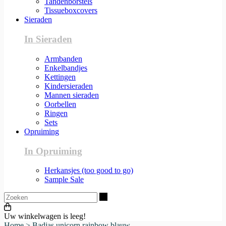
Tandenborstels
Tissueboxcovers
Sieraden
In Sieraden
Armbanden
Enkelbandjes
Kettingen
Kindersieraden
Mannen sieraden
Oorbellen
Ringen
Sets
Opruiming
In Opruiming
Herkansjes (too good to go)
Sample Sale
Zoeken
Uw winkelwagen is leeg!
Home
>
Badjas unicorn rainbow blauw