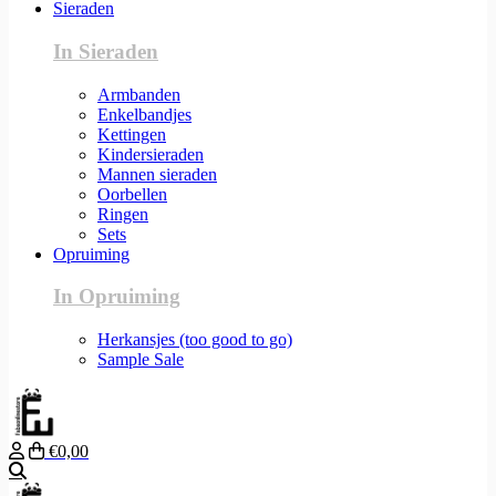
Sieraden
In Sieraden
Armbanden
Enkelbandjes
Kettingen
Kindersieraden
Mannen sieraden
Oorbellen
Ringen
Sets
Opruiming
In Opruiming
Herkansjes (too good to go)
Sample Sale
€0,00
Zoeken