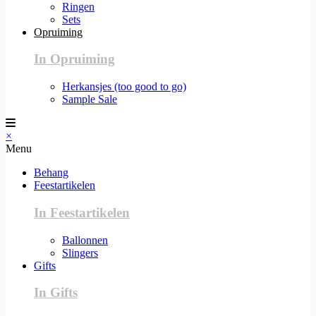
Ringen
Sets
Opruiming
In Opruiming
Herkansjes (too good to go)
Sample Sale
×
Menu
Behang
Feestartikelen
In Feestartikelen
Ballonnen
Slingers
Gifts
In Gifts