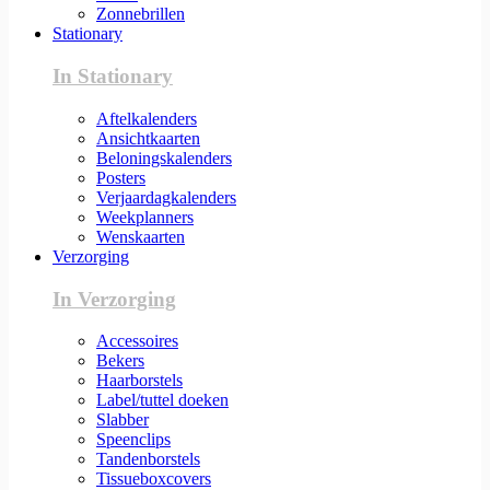
Zonnebrillen
Stationary
In Stationary
Aftelkalenders
Ansichtkaarten
Beloningskalenders
Posters
Verjaardagkalenders
Weekplanners
Wenskaarten
Verzorging
In Verzorging
Accessoires
Bekers
Haarborstels
Label/tuttel doeken
Slabber
Speenclips
Tandenborstels
Tissueboxcovers