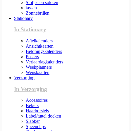
Slofjes en sokken
tassen
Zonnebrillen
Stationary
In Stationary
Aftelkalenders
Ansichtkaarten
Beloningskalenders
Posters
Verjaardagkalenders
Weekplanners
Wenskaarten
Verzorging
In Verzorging
Accessoires
Bekers
Haarborstels
Label/tuttel doeken
Slabber
Speenclips