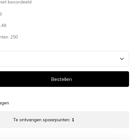
niet beoordeeld
9
,48
nten:
250
Bestellen
dagen
Te ontvangen spaarpunten:
1