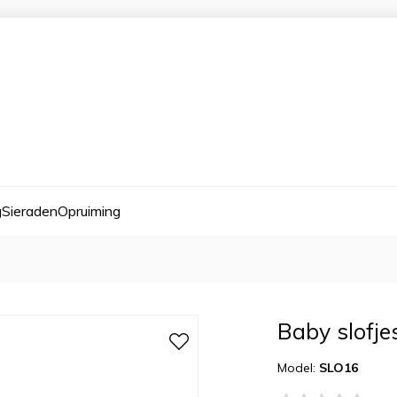
g
Sieraden
Opruiming
Baby slofje
Model:
SLO16