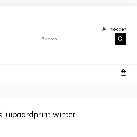
inloggen
Zoeken
s luipaardprint winter