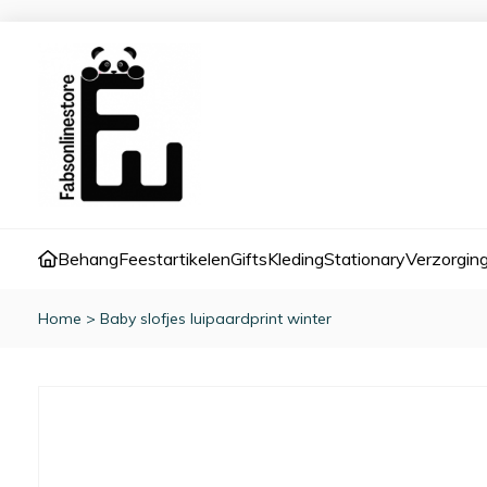
Behang
Feestartikelen
Gifts
Kleding
Stationary
Verzorgin
Home
>
Baby slofjes luipaardprint winter