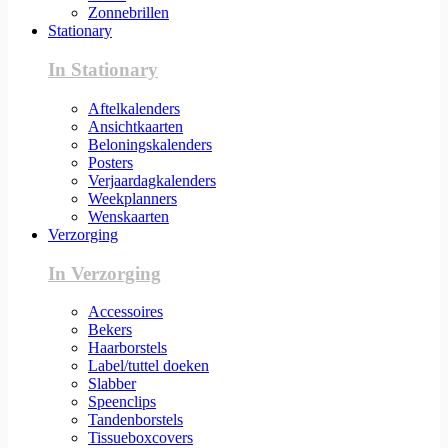
Zonnebrillen
Stationary
In Stationary
Aftelkalenders
Ansichtkaarten
Beloningskalenders
Posters
Verjaardagkalenders
Weekplanners
Wenskaarten
Verzorging
In Verzorging
Accessoires
Bekers
Haarborstels
Label/tuttel doeken
Slabber
Speenclips
Tandenborstels
Tissueboxcovers