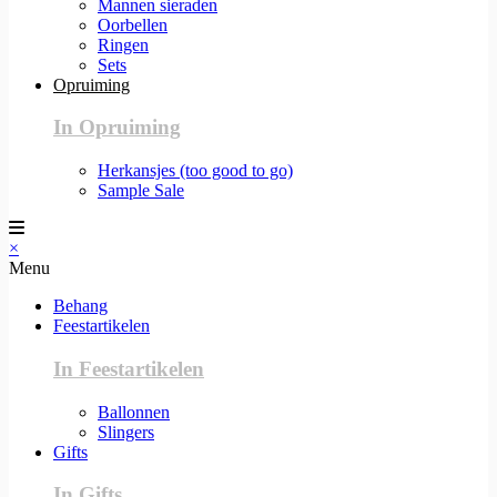
Mannen sieraden
Oorbellen
Ringen
Sets
Opruiming
In Opruiming
Herkansjes (too good to go)
Sample Sale
×
Menu
Behang
Feestartikelen
In Feestartikelen
Ballonnen
Slingers
Gifts
In Gifts