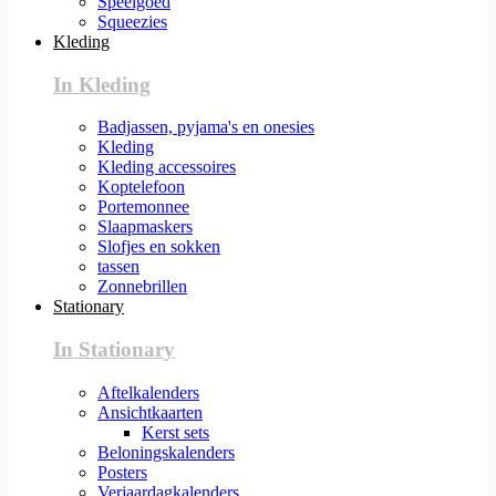
Speelgoed
Squeezies
Kleding
In Kleding
Badjassen, pyjama's en onesies
Kleding
Kleding accessoires
Koptelefoon
Portemonnee
Slaapmaskers
Slofjes en sokken
tassen
Zonnebrillen
Stationary
In Stationary
Aftelkalenders
Ansichtkaarten
Kerst sets
Beloningskalenders
Posters
Verjaardagkalenders