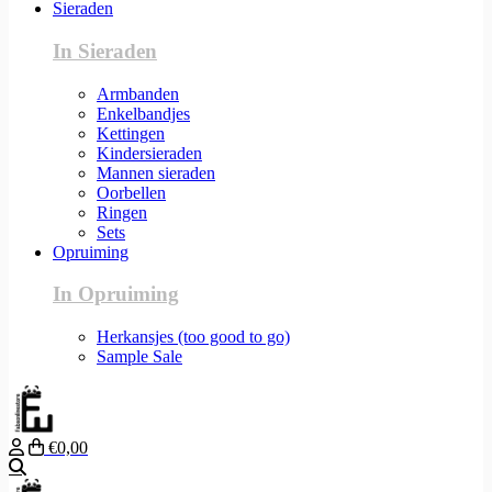
Sieraden
In Sieraden
Armbanden
Enkelbandjes
Kettingen
Kindersieraden
Mannen sieraden
Oorbellen
Ringen
Sets
Opruiming
In Opruiming
Herkansjes (too good to go)
Sample Sale
€0,00
Zoeken