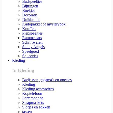
Badspeeltjes
Bijtringen
Boekjes
Decoratie
Duikbrillen
Kadopakket of mysterybox
Knuffels
Piepspeeltjes
Rammelaars
Schrijfwaren
Sonny Angels
Speelgoed
Squeezies
Kleding
In Kleding
Badjassen, pyjama's en onesies
Kleding
Kleding accessoires
Koptelefoon
Portemonnee
Slaapmaskers
Slofjes en sokken
tassen