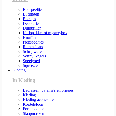
Badspeeltjes
Bijtringen
Boekjes
Decoratie
Duikbrillen
Kadopakket of mysterybox
Knuffels
Piepspeeltjes
Rammelaars
Schrijfwaren
Sonny Angels
Speelgoed
Squeezies
Kleding
In Kleding
Badjassen, pyjama's en onesies
Kleding
Kleding accessoires
Koptelefoon
Portemonnee
Slaapmaskers