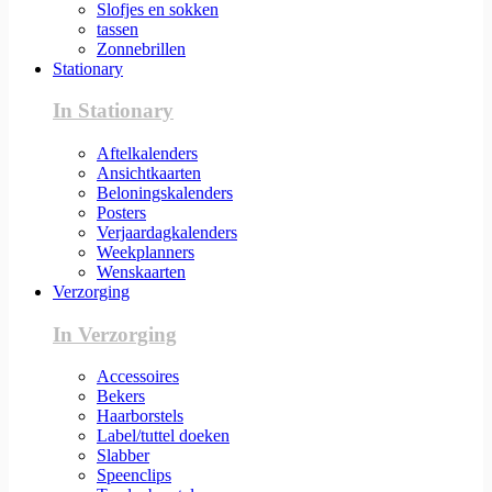
Slofjes en sokken
tassen
Zonnebrillen
Stationary
In Stationary
Aftelkalenders
Ansichtkaarten
Beloningskalenders
Posters
Verjaardagkalenders
Weekplanners
Wenskaarten
Verzorging
In Verzorging
Accessoires
Bekers
Haarborstels
Label/tuttel doeken
Slabber
Speenclips