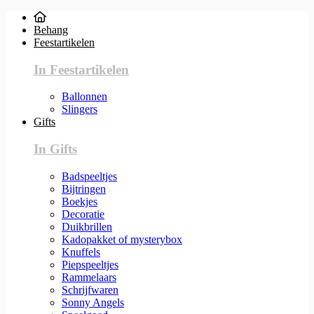
Behang
Feestartikelen
In Feestartikelen
Ballonnen
Slingers
Gifts
In Gifts
Badspeeltjes
Bijtringen
Boekjes
Decoratie
Duikbrillen
Kadopakket of mysterybox
Knuffels
Piepspeeltjes
Rammelaars
Schrijfwaren
Sonny Angels