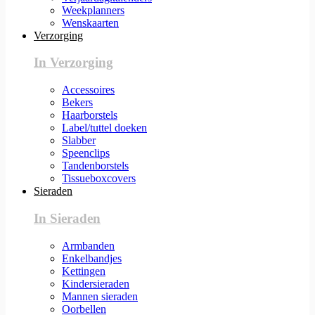
Weekplanners
Wenskaarten
Verzorging
In Verzorging
Accessoires
Bekers
Haarborstels
Label/tuttel doeken
Slabber
Speenclips
Tandenborstels
Tissueboxcovers
Sieraden
In Sieraden
Armbanden
Enkelbandjes
Kettingen
Kindersieraden
Mannen sieraden
Oorbellen