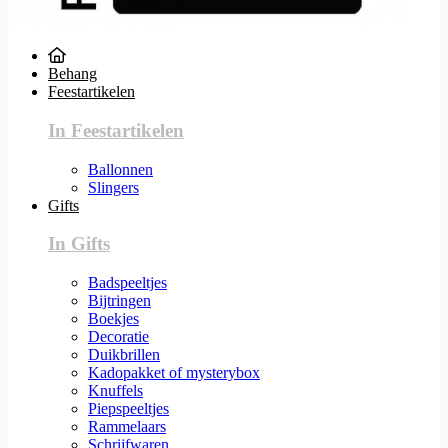
Behang
Feestartikelen
In Feestartikelen
Ballonnen
Slingers
Gifts
In Gifts
Badspeeltjes
Bijtringen
Boekjes
Decoratie
Duikbrillen
Kadopakket of mysterybox
Knuffels
Piepspeeltjes
Rammelaars
Schrijfwaren