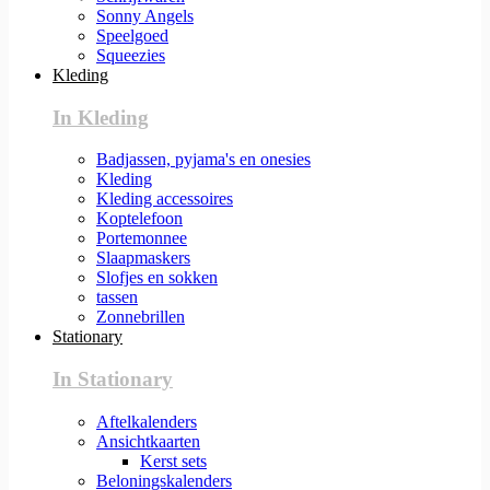
Sonny Angels
Speelgoed
Squeezies
Kleding
In Kleding
Badjassen, pyjama's en onesies
Kleding
Kleding accessoires
Koptelefoon
Portemonnee
Slaapmaskers
Slofjes en sokken
tassen
Zonnebrillen
Stationary
In Stationary
Aftelkalenders
Ansichtkaarten
Kerst sets
Beloningskalenders