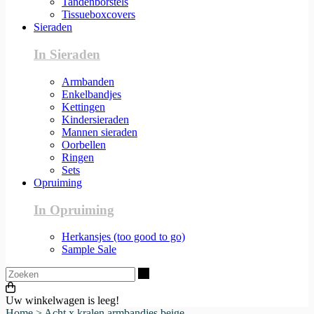
Tandenborstels
Tissueboxcovers
Sieraden
In Sieraden
Armbanden
Enkelbandjes
Kettingen
Kindersieraden
Mannen sieraden
Oorbellen
Ringen
Sets
Opruiming
In Opruiming
Herkansjes (too good to go)
Sample Sale
Zoeken
Uw winkelwagen is leeg!
Home
>
Acht x kralen armbandjes beige