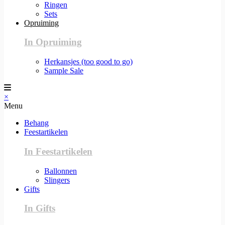
Ringen
Sets
Opruiming
In Opruiming
Herkansjes (too good to go)
Sample Sale
×
Menu
Behang
Feestartikelen
In Feestartikelen
Ballonnen
Slingers
Gifts
In Gifts