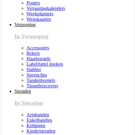
Posters
Verjaardagkalenders
Weekplanners
Wenskaarten
Verzorging
In Verzorging
Accessoires
Bekers
Haarborstels
Label/tuttel doeken
Slabber
Speenclips
Tandenborstels
Tissueboxcovers
Sieraden
In Sieraden
Armbanden
Enkelbandjes
Kettingen
Kindersieraden